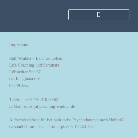
Therapie-Coaching
Gib hier deine Überschrift ein
Impressum
Ralf Winkler - Leichter Leben
Life Coaching und Seminare
Löbstedter Str. 67
c/o Imaginata e.V.
07749 Jena
Telefon: +49 170 810 69 62
E-Mail: selbst(at)coaching-winkler.de
Aufsichtsbehörde für heilpraktische Psychotherapie nach HeilprG:
Gesundheitsamt Jena - Lutherplatz 3, 07743 Jena