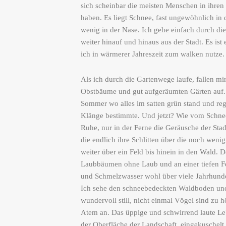
sich scheinbar die meisten Menschen in ihre
haben. Es liegt Schnee, fast ungewöhnlich in d
wenig in der Nase. Ich gehe einfach durch d
weiter hinauf und hinaus aus der Stadt. Es is
ich in wärmerer Jahreszeit zum walken nutze
Als ich durch die Gartenwege laufe, fallen mir
Obstbäume und gut aufgeräumten Gärten auf. 
Sommer wo alles im satten grün stand und reg
Klänge bestimmte. Und jetzt? Wie vom Schnee
Ruhe, nur in der Ferne die Geräusche der Stad
die endlich ihre Schlitten über die noch wenig
weiter über ein Feld bis hinein in den Wald. 
Laubbäumen ohne Laub und an einer tiefen Fe
und Schmelzwasser wohl über viele Jahrhunder
Ich sehe den schneebedeckten Waldboden und 
wundervoll still, nicht einmal Vögel sind zu h
Atem an. Das üppige und schwirrend laute L
der Oberfläche der Landschaft, eingekuschelt