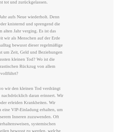
int tot und zurückgelassen.
s Jahr aufs Neue wiederholt. Denn
eder knisternd und sprengend die
m alten Jahr verging.
Es ist das
eit wir als Menschen auf der Erde
alltag bewusst dieser regelmäßige
ist um Zeit, Geld und Beziehungen
wussten kleinen Tod? Wo ist die
drastischen Rückzug von allem
 vollführt?
o wir den kleinen Tod verdrängt
nachdrücklich daran erinnert. Wir
der erleiden Krankheiten. Wir
 eine VIP-Einladung erhalten, um
nserem Inneren zuzuwenden. Oft
erhaltensweisen, systemischen
eilen bewusst zu werden. welche