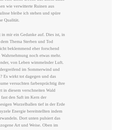
en wie verwitterte Ruinen aus
ulisse bleibe ich stehen und spüre
e Qualität.
 in mir ein Gedanke auf. Dies ist, in
 mit dem Thema Sterben und Tod
nicht beklemmend eher forschend
ine Wahrnehmung noch etwas mehr.
ender, von Leben wimmelnder Luft.
andergreifend im Sommerwind und
t? Es wirkt tot dagegen und das
äume versuchten farbenprächtig ihre
zt in diesem verschneiten Wald
 fast den Saft im Kern der
iesigen Wurzelballen tief in der Erde
yzele Energie bereitstellten indem
erwandeln. Dort unten pulsiert das
zogene Art und Weise. Oben im