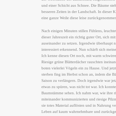
und einer Schicht aus Schnee. Die Bäume steh
besseren Zeiten in der Landschaft. In dieser K
eine ganze Weile diese leise zurückgenommen
Nach einigen Minuten stillen Fühlens, leuchtet
dieser Jahreszeit ein richtig guter Ort, sich
auseinander zu setzen. Irgendwie überhaupt 
interessiert erkennend. Nun schärft sich me
Ich kenne diesen Ort noch, mit warm schwirr
Riesige grüne Blätterdächer rauschten inein
boten vielerlei Vögeln ein zu Hause. Und jetz
sterben fing im Herbst schon an, indem die B
Saison zu verlängern. Doch irgendwie war jet
etwas zu spüren, was nicht tot war. Ich konnte
Baumstämme sehen.
Ich nahm war, wie ihre r
miteinander kommunizierten und riesige Pilzm
sie totes Material auflösten und in Nahrung v
Leben auf kaum wahrnehmbare und zurückge