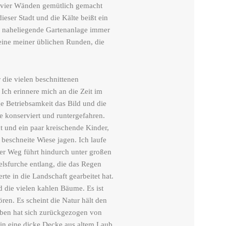
n vier Wänden gemütlich gemacht
ieser Stadt und die Kälte beißt ein
ie naheliegende Gartenanlage immer
t eine meiner üblichen Runden, die
.
 die vielen beschnittenen
Ich erinnere mich an die Zeit im
e Betriebsamkeit das Bild und die
 konserviert und runtergefahren.
t und ein paar kreischende Kinder,
 beschneite Wiese jagen. Ich laufe
Der Weg führt hindurch unter großen
lsfurche entlang, die das Regen
te in die Landschaft gearbeitet hat.
die vielen kahlen Bäume. Es ist
ören. Es scheint die Natur hält den
eben hat sich zurückgezogen von
 in eine dicke Decke aus altem Laub