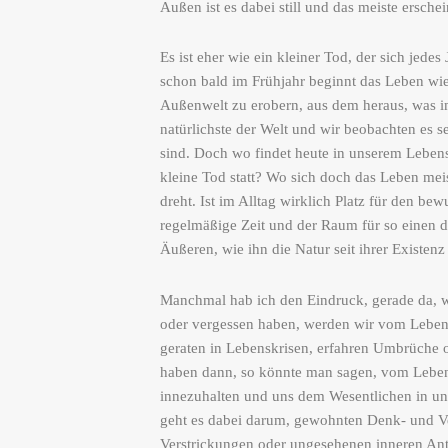
Außen ist es dabei still und das meiste ersche
Es ist eher wie ein kleiner Tod, der sich jede
schon bald im Frühjahr beginnt das Leben wi
Außenwelt zu erobern, aus dem heraus, was i
natürlichste der Welt und wir beobachten es s
sind. Doch wo findet heute in unserem Lebens
kleine Tod statt? Wo sich doch das Leben me
dreht. Ist im Alltag wirklich Platz für den be
regelmäßige Zeit und der Raum für so einen 
Äußeren, wie ihn die Natur seit ihrer Existenz
Manchmal hab ich den Eindruck, gerade da, w
oder vergessen haben, werden wir vom Leben 
geraten in Lebenskrisen, erfahren Umbrüche o
haben dann, so könnte man sagen, vom Leben
innezuhalten und uns dem Wesentlichen in u
geht es dabei darum, gewohnten Denk- und V
Verstrickungen oder ungesehenen inneren Ant